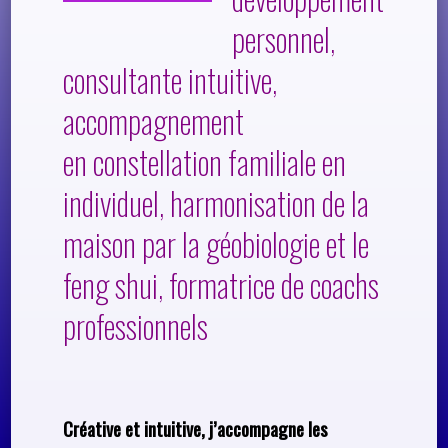
personnel,
Lunion
Agenda
consultante intuitive,
Formation®
accompagnement
école de
coaching de
en constellation familiale en
l’excellence
individuel, harmonisation de la
maison par la géobiologie et le
Témoignages
Contacts et
feng shui, formatrice de coachs
rendez-vous
professionnels
en ligne
Créative et intuitive, j’accompagne les